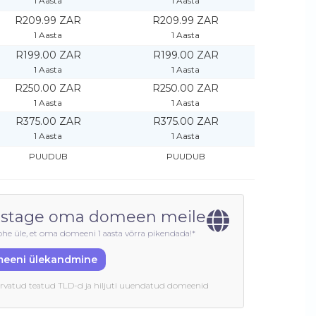
1 Aasta
1 Aasta
R209.99 ZAR
R209.99 ZAR
1 Aasta
1 Aasta
R199.00 ZAR
R199.00 ZAR
1 Aasta
1 Aasta
R250.00 ZAR
R250.00 ZAR
1 Aasta
1 Aasta
R375.00 ZAR
R375.00 ZAR
1 Aasta
1 Aasta
PUUDUB
PUUDUB
stage oma domeen meile
ohe üle, et oma domeeni 1 aasta võrra pikendada!*
eeni ülekandmine
 arvatud teatud TLD-d ja hiljuti uuendatud domeenid