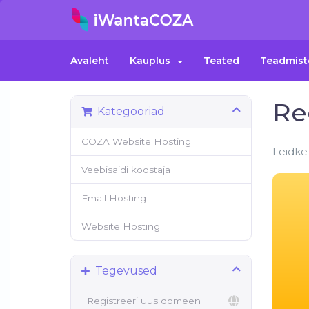
Avaleht
Kauplus
Teated
Teadmist
Re
Kategooriad
COZA Website Hosting
Leidke
Veebisaidi koostaja
Email Hosting
Website Hosting
Tegevused
Registreeri uus domeen