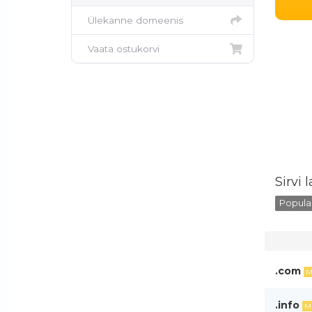
Ülekanne domeenis
Vaata ostukorvi
Sirvi 
Popular
.com
M
.info
M