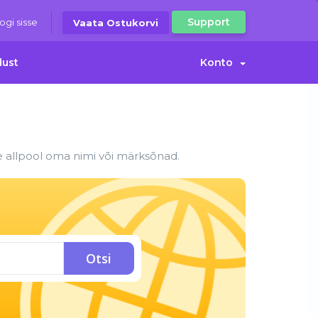
Support
ogi sisse
Vaata Ostukorvi
dust
Konto
 allpool oma nimi või märksõnad.
Otsi