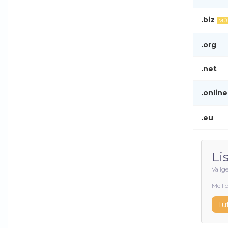
.biz
MÜ
.org
.net
.online
.eu
Li
Valig
Meil o
Tu