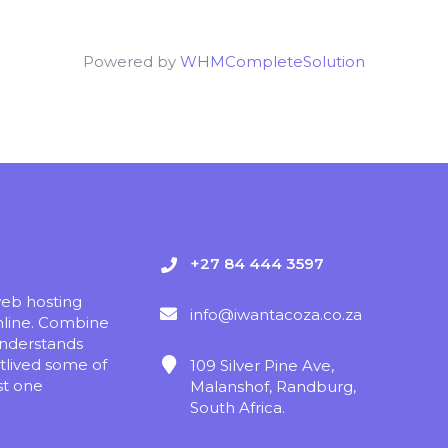
Powered by
WHMCompleteSolution
+27 84 444 3597
web hosting
info@iwantacoza.co.za
nline. Combine
understands
tlived some of
109 Silver Pine Ave,
st one
Malanshof, Randburg,
South Africa.