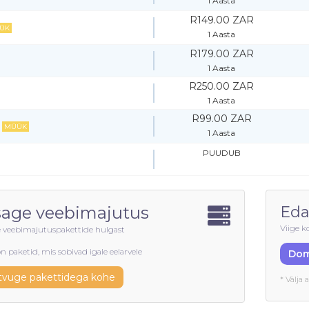
1 Aasta
R149.00 ZAR
ÜK
1 Aasta
R179.00 ZAR
1 Aasta
R250.00 ZAR
1 Aasta
R99.00 ZAR
MÜÜK
1 Aasta
PUUDUB
sage veebimajutus
Eda
Viige k
e veebimajutuspakettide hulgast
n paketid, mis sobivad igale eelarvele
Dom
tvuge pakettidega kohe
* Välja