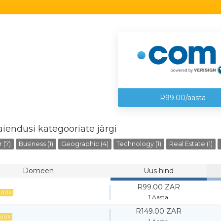
R99.00/aasta
laiendusi kategooriate järgi
 (7)
Business (1)
Geographic (4)
Technology (1)
Real Estate (1)
Domeen
Uus hind
R99.00 ZAR
ÜÜK
1 Aasta
R149.00 ZAR
ÜÜK