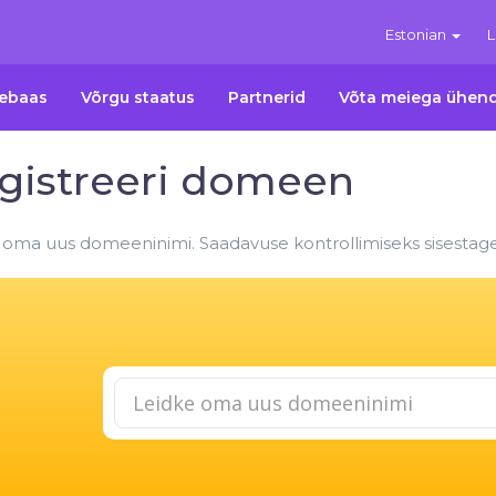
Estonian
L
ebaas
Võrgu staatus
Partnerid
Võta meiega ühen
gistreeri domeen
 oma uus domeeninimi. Saadavuse kontrollimiseks sisestage