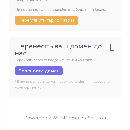
Оберіть веб-хостинг
Ми маємо тарифи які задовільнять будь-який бюджет
Переглянути тарифи зараз
Перенесіть ваш домен до
нас
Перенесіть зараз та подовжіть домен на 1 рік!*
Перенести домен
* Виключає певні домени верхнього рівня і нещодавно
оновлені домени
Powered by
WHMCompleteSolution