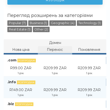
R99.00/рік
Перегляд розширень за категоріями
Popular (7)
Business (1)
Geographic (4)
Technology (1)
Real Estate (1)
Other (2)
Домен
Нова ціна
Перенос
Поновлення
.com
РОЗПРОДАЖ
R99.00 ZAR
R209.99 ZAR
R209.99 ZAR
1 рік
1 рік
1 рік
.info
РОЗПРОДАЖ
R149.00 ZAR
R209.99 ZAR
R209.99 ZAR
1 рік
1 рік
1 рік
.biz
РОЗПРОДАЖ