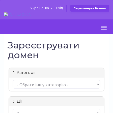
Українська
Вхід
Переглянути Кошик
Togg
navi
Зареєструвати
домен
Категорії
Дії